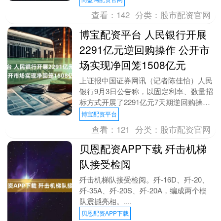
查看：
142
分类：
股市配资官网
博宝配资平台 人民银行开展
2291亿元逆回购操作 公开市
场实现净回笼1508亿元
上证报中国证券网讯（记者陈佳怡）人民
银行9月3日公告称，以固定利率、数量招
标方式开展了2291亿元7天期逆回购操
作，投标量与中标量均为2291亿元，操
博宝配资平台
作利率为1....
查看：
121
分类：
股市配资官网
贝恩配资APP下载 歼击机梯
队接受检阅
歼击机梯队接受检阅。歼-16D、歼-20、
歼-35A、歼-20S、歼-20A，编成两个楔
队震撼亮相。....
贝恩配资APP下载