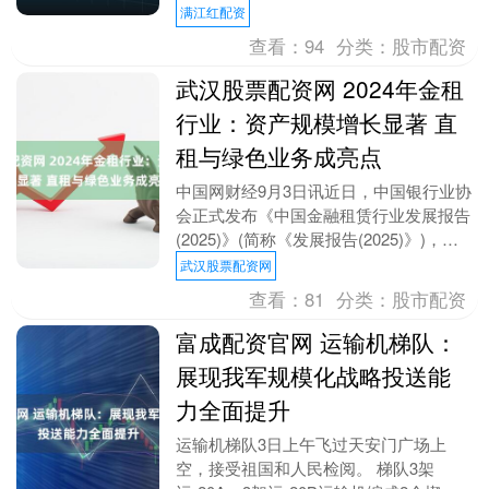
为国产新型远程战略轰炸机，轰-6N可进
满江红配资
行空中受....
查看：
94
分类：
股市配资
武汉股票配资网 2024年金租
行业：资产规模增长显著 直
租与绿色业务成亮点
中国网财经9月3日讯近日，中国银行业协
会正式发布《中国金融租赁行业发展报告
(2025)》(简称《发展报告(2025)》)，
2024年，金融租赁行业在监管引导
武汉股票配资网
下，....
查看：
81
分类：
股市配资
富成配资官网 运输机梯队：
展现我军规模化战略投送能
力全面提升
运输机梯队3日上午飞过天安门广场上
空，接受祖国和人民检阅。 梯队3架