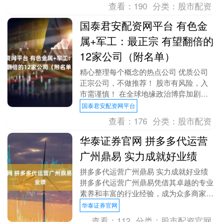
之外，公司还....
查看：
190
分类：
股市配资
国泰君安配资网平台 有色金
属+军工：最正宗 有望翻倍的
12家公司（附名单）
精心整理每个概念的热点公司 优质公司
正宗公司，不做推荐！ 股市有风险，入
市需谨慎！ 在全球地缘政治博弈加剧、
国防现代化建设加速的背景下，有色金属
国泰君安配资网平台
与军工的深度融....
查看：
176
分类：
股市配资
华泰证券官网 拼多多代运营
广州鼎易 实力成就好业绩
拼多多代运营广州鼎易 实力成就好业绩
拼多多代运营广州鼎易凭借其卓越的专业
素养和丰富的行业经验，成为众多商家信
赖的合作伙伴。他们深知拼多多平台的规
华泰证券官网
则和算法，能够....
查看：
112
分类：
股市配资官网