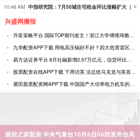
10:48 AM
中指研究院：7月50城住宅租金环比涨幅扩大
中指研究院发文称，7月，高校毕业季租赁需求集中
兴盛网播报
升富策略平台 国际TOP期刊发文！浙江大学傅维琦教授团队及其
九华配资APP下载 用电高压锅好不好？四大危害雷区别中招！_
易方达证券平台 8月社融新增2.57万亿元，信贷环比多增64
股票配资在线APP下载 下周访英 法总统马克龙与英首相斯塔默
莆田股票配资网APP下载 中国国产大功率电力机车的最初尝试之