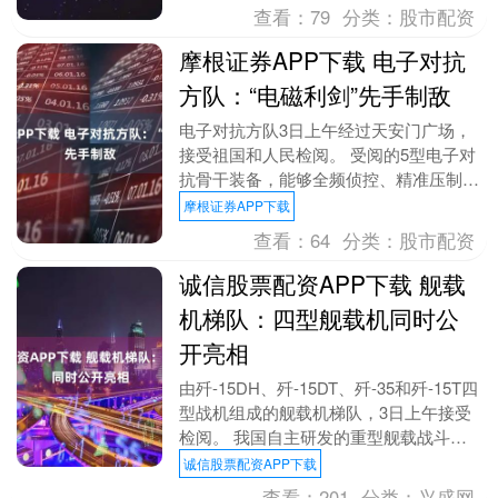
查看：
79
分类：
股市配资
摩根证券APP下载 电子对抗
方队：“电磁利剑”先手制敌
电子对抗方队3日上午经过天安门广场，
接受祖国和人民检阅。 受阅的5型电子对
抗骨干装备，能够全频侦控、精准压制，
具备空天防抗、破网断链作战能力，是制
摩根证券APP下载
胜多域联合战场....
查看：
64
分类：
股市配资
诚信股票配资APP下载 舰载
机梯队：四型舰载机同时公
开亮相
由歼-15DH、歼-15DT、歼-35和歼-15T四
型战机组成的舰载机梯队，3日上午接受
检阅。 我国自主研发的重型舰载战斗机
歼-15T，适配电磁弹射系统，具备弹....
诚信股票配资APP下载
查看：
201
分类：
兴盛网