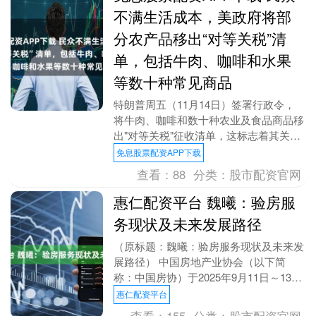
不满生活成本，美政府将部
分农产品移出“对等关税”清
单，包括牛肉、咖啡和水果
等数十种常见商品
特朗普周五（11月14日）签署行政令，
将牛肉、咖啡和数十种农业及食品商品移
出"对等关税"征收清单，这标志着其关税
政策的重大调整，旨在回应民众对生活成
免息股票配资APP下载
本上涨的担忧....
查看：
88
分类：
股市配资官网
惠仁配资平台 魏曦：验房服
务现状及未来发展路径
（原标题：魏曦：验房服务现状及未来发
展路径） 中国房地产业协会（以下简
称：中国房协）于2025年9月11日～13日
在北京举办“第十六届房地产科学发展论
惠仁配资平台
坛暨中国房....
查看：
155
分类：
股市配资官网