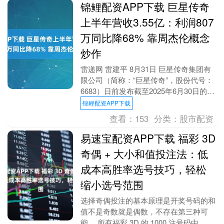
锦鲤配资APP下载 巨星传奇
上半年营收3.55亿：利润807
万同比降68% 靠周杰伦概念
炒作
雷递网 雷建平 8月31日 巨星传奇集团有
限公司（简称：“巨星传奇”，股份代号：
6683）日前发布截至2025年6月30日的财
报。财报显示，巨星传奇2025年上....
锦鲤配资APP下载
查看：
153
分类：
股市配资
易速宝配资APP下载 福彩 3D
奇偶 + 大小和值投注法：低
成本高胜率选号技巧，轻松
缩小选号范围
选择奇偶投注的基本原理是开奖号码的和
值不是奇数就是偶数，不存在第三种可
能。 所有福彩 3D 的 1000 注号码中，豹