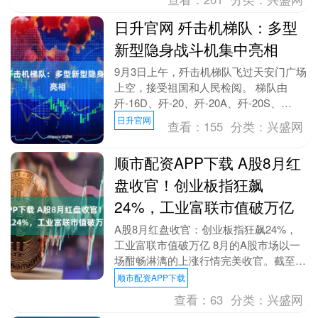
日升官网 歼击机梯队：多型
新型隐身战斗机集中亮相
9月3日上午，歼击机梯队飞过天安门广场
上空，接受祖国和人民检阅。 梯队由
歼-16D、歼-20、歼-20A、歼-20S、
歼-35A组成。 作为我国自主研制的新型
日升官网
查看：
155
分类：
兴盛网
隐....
顺市配资APP下载 A股8月红
盘收官！创业板指狂飙
24%，工业富联市值破万亿
A股8月红盘收官：创业板指狂飙24%，
工业富联市值破万亿 8月的A股市场以一
场酣畅淋漓的上涨行情完美收官。截至8
月29日收盘，上证指数涨0.37%，报
顺市配资APP下载
3857.....
查看：
63
分类：
兴盛网