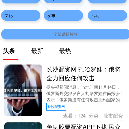
文化
发布
活动
全部话题标签
头条
最新
最热
长沙配资网 扎哈罗娃：俄将
全力回应任何攻击
据央视新闻消息，当地时间11月14日，
俄罗斯外交部发言人扎哈罗娃在简报会上
表示，俄罗斯没有任何攻击北约国家的计
划。但在北约在俄边境附近集结兵力的背
长沙配资网
景下，俄罗斯已....
查看：
124
分类：
股市配资
免息股票配资APP下载 民众