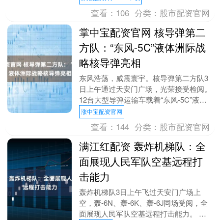
弹、....
查看：
106
分类：
股市配资官网
掌中宝配资官网 核导弹第二
方队：“东风-5C”液体洲际战
略核导弹亮相
东风浩荡，威震寰宇。核导弹第二方队3
日上午通过天安门广场，光荣接受检阅。
12台大型导弹运输车载着“东风-5C”液体
洲际战略核导弹浩荡而来。核导弹第二方
涨中宝配资官网
队是装备....
查看：
144
分类：
股市配资官网
满江红配资 轰炸机梯队：全
面展现人民军队空基远程打
击能力
轰炸机梯队3日上午飞过天安门广场上
空，轰-6N、轰-6K、轰-6J同场受阅，全
面展现人民军队空基远程打击能力。 作