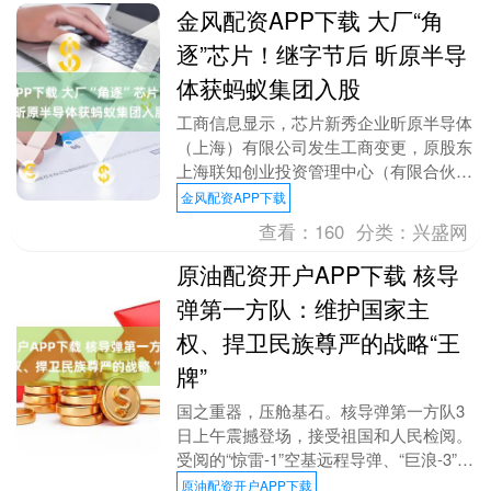
金风配资APP下载 大厂“角
逐”芯片！继字节后 昕原半导
体获蚂蚁集团入股
工商信息显示，芯片新秀企业昕原半导体
（上海）有限公司发生工商变更，原股东
上海联知创业投资管理中心（有限合伙）
退出，新增蚂蚁集团旗下上海云玡企业管
金风配资APP下载
理咨询有限公司为....
查看：
160
分类：
兴盛网
原油配资开户APP下载 核导
弹第一方队：维护国家主
权、捍卫民族尊严的战略“王
牌”
国之重器，压舱基石。核导弹第一方队3
日上午震撼登场，接受祖国和人民检阅。
受阅的“惊雷-1”空基远程导弹、“巨浪-3”潜
射洲际导弹、“东风-61”陆基洲际导
原油配资开户APP下载