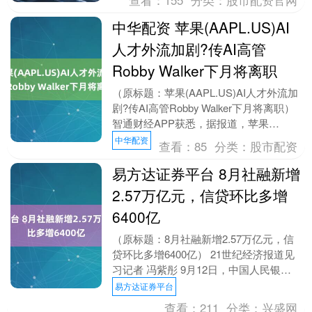
中华配资 苹果(AAPL.US)AI
人才外流加剧?传AI高管
Robby Walker下月将离职
（原标题：苹果(AAPL.US)AI人才外流加
剧?传AI高管Robby Walker下月将离职）
智通财经APP获悉，据报道，苹果
(AAPL.US)人工智能高管....
中华配资
查看：
85
分类：
股市配资
易方达证券平台 8月社融新增
2.57万亿元，信贷环比多增
6400亿
（原标题：8月社融新增2.57万亿元，信
贷环比多增6400亿） 21世纪经济报道见
习记者 冯紫彤 9月12日，中国人民银行
发布2025年8月金融数据。数据显示，....
易方达证券平台
查看：
211
分类：
兴盛网