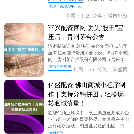
子号（000、111、222、333、44....
易速宝配资APP下载
查看：
112
分类：
股市配资
富兴配资官网 丢失“股王”宝
座后，贵州茅台公告
澎湃新闻记者 郭莎莎 茅台集团拟30亿元
至33亿元增持贵州茅台股份。 8月29日晚
间，贵州茅台酒股份有限公司（贵州茅
台，600519.SH）公告，公司控股股东
富兴配资官网
查看：
66
分类：
兴盛网
茅....
亿盛配资 佛山商城小程序制
作｜支持分销拼团，轻松玩
转私域流量！
在现代商业环境中，线上渠道逐渐成为企
业与客户之间的重要桥梁。尤其是在佛山
这样经济活跃、制造业发达的地区，打造
一个高效、实用的商城小程序已成为企业
意胜配资