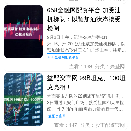
658金融网配资平台 加受油
机梯队：以预加油状态接受
检阅
9月3日上午，运油-20A与轰-6N、
歼-16、歼-20飞机组成加受油机梯队，以
预加油状态飞过天安门广场上空，接受祖
国和人民检阅。 运油-20A是我国自主研
658金融网配资平台
发的....
查看：
139
分类：
兴盛网
益配资官网 99B坦克、100坦
克亮相！
地面突击方队的22辆战车呈“箭”形排列，
3日通过天安门广场，接受祖国和人民检
阅。 作为陆军地面突击力量的新一代装
甲装备，受阅的99B坦克、100坦克、100
益配资官网
支援....
查看：
147
分类：
股市配资官网