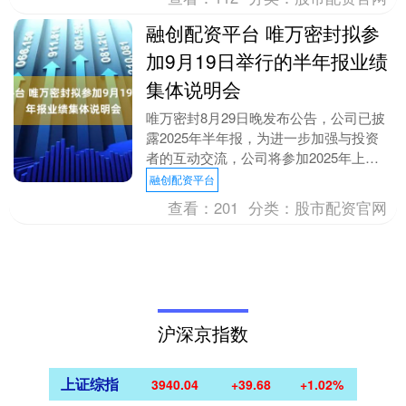
融创配资平台 唯万密封拟参
加9月19日举行的半年报业绩
集体说明会
唯万密封8月29日晚发布公告，公司已披
露2025年半年报，为进一步加强与投资
者的互动交流，公司将参加2025年上海
辖区上市公司集体接待日暨半年报业绩说
融创配资平台
明会活动。....
查看：
201
分类：
股市配资官网
沪深京指数
上证综指
3940.04
+39.68
+1.02%