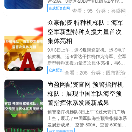
运-20A、3架运-20B运输机编成2个楔
队，以战斗姿态编组，展现我军规模化战
富成配资官网
查看：
95
分类：
兴盛网
略投送能力全面....
众豪配资 特种机梯队：海军
空军新型特种支援力量首次
集体亮相
9月3日上午，运-9反潜巡逻机、运-9电子
侦察机、运-9雷达干扰机作为海军、空军
新型特种支援力量首次集体亮相，与6架
歼-16战机组成特种机梯队，接受祖国和
众豪配资
查看：
208
分类：
股市配资
人民检....
尚盈网配资官网 预警指挥机
梯队：展现中国军队海空预
警指挥体系发展新成果
预警指挥机梯队3日上午飞过天安门广场
上空，展现了中国军队海空预警指挥体系
发展新成果。 空警-500A、空警-600预警
机，分别在4架歼-16战机、4架歼-15T....
尚盈网配资官网