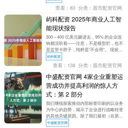
拓展市场的重要手....
查看：
83
分类：
股市配资官网
屿科配资 2025年商业人工智
能现状报告
300～400 亿美元砸进去，95% 的企业连
响都没听着——注意，不是模型烂，也不
是监管卡脖子，纯粹是“不会用”。 现状：
• 每 100 家企业里，95 家的....
屿科配资
查看：
138
分类：
股市配资官网
中盛配资官网 4家企业重塑运
营成功并提高利润的惊人方
式：第 2 部分
我们继续探索推动内部标签印刷的以业务
为中心的趋势，揭示了企业进行战略转变
的其他关键原因。除了我们最初（在第 1
部分中）对成本节约和灵活性优势的展望
中盛配资官网